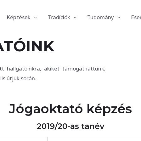
Képzések
Tradíciók
Tudomány
Ese
ATÓINK
 hallgatóinkra, akiket támogathattunk,
is útjuk során.
Jógaoktató képzés
2019/20-as tanév