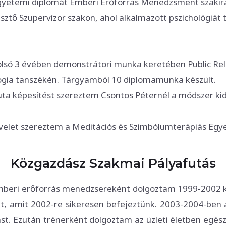
gyetemi diplomát Emberi Erőforrás Menedzsment szaki
esztő Szupervízor szakon, ahol alkalmazott pszichológiá
lsó 3 évében demonstrátori munka keretében Public Rela
gia tanszékén. Tárgyamból 10 diplomamunka készült.
a képesítést szereztem Csontos Péternél a módszer kido
let szereztem a Meditációs és Szimbólumterápiás Egyes
Közgazdász Szakmai Pályafutás
eri erőforrás menedzsereként dolgoztam 1999-2002 köz
dat, amit 2002-re sikeresen befejeztünk. 2003-2004-ben 
st. Ezután trénerként dolgoztam az üzleti életben egés