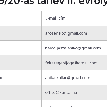
9/20-as tanév II. évfo
E-mail cím
aroseniko@gmail.com
balog.jaszaianiko@gmail.com
feketegabijoga@gmail.com
pest
anika.kollar@gmail.com
office@kuntar.hu