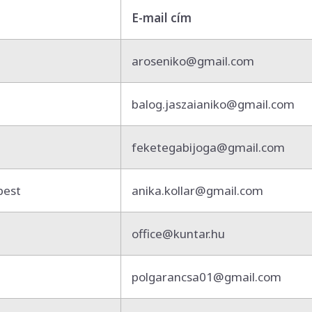
E-mail cím
aroseniko@gmail.com
balog.jaszaianiko@gmail.com
feketegabijoga@gmail.com
pest
anika.kollar@gmail.com
office@kuntar.hu
polgarancsa01@gmail.com