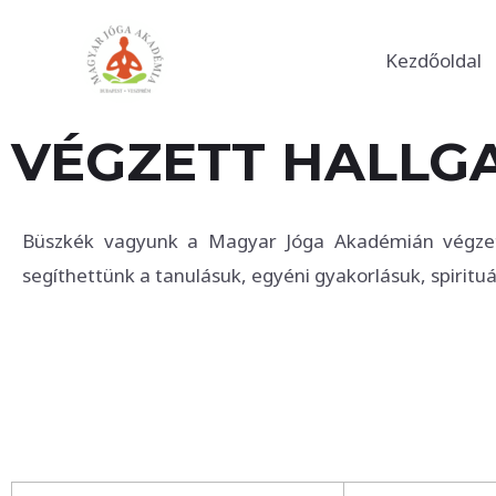
Skip
to
Kezdőoldal
content
VÉGZETT HALLG
Büszkék vagyunk a Magyar Jóga Akadémián végzett
segíthettünk a tanulásuk, egyéni gyakorlásuk, spirituál