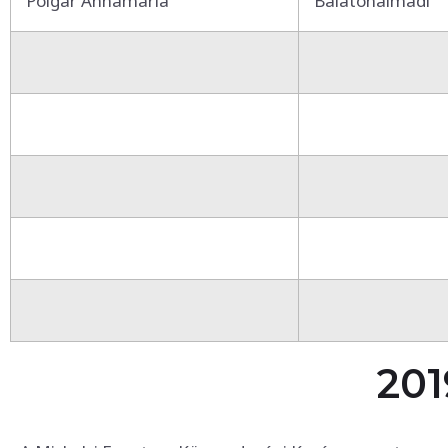
Polgár Annamária
Balatonalmádi
201