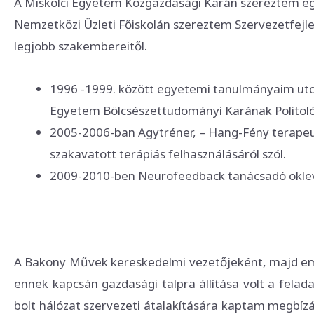
A Miskolci Egyetem Közgazdasági Karán szereztem e
Nemzetközi Üzleti Főiskolán szereztem Szervezetfejl
legjobb szakembereitől.
1996 -1999. között egyetemi tanulmányaim uto
Egyetem Bölcsészettudományi Karának Politoló
2005-2006-ban Agytréner, – Hang-Fény terapeut
szakavatott terápiás felhasználásáról szól.
2009-2010-ben Neurofeedback tanácsadó okleve
A Bakony Művek kereskedelmi vezetőjeként, majd emb
ennek kapcsán gazdasági talpra állítása volt a fela
bolt hálózat szervezeti átalakítására kaptam megbízá