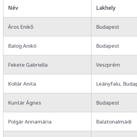
Név
Lakhely
Áros Enikő
Budapest
Balog Anikó
Budapest
Fekete Gabriella
Veszprém
Kollár Anita
Leányfalu, Buda
Kuntár Ágnes
Budapest
Polgár Annamária
Balatonalmádi