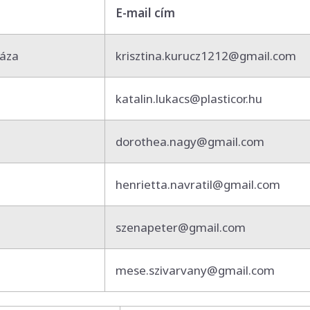
E-mail cím
háza
krisztina.kurucz1212@gmail.com
katalin.lukacs@plasticor.hu
dorothea.nagy@gmail.com
henrietta.navratil@gmail.com
szenapeter@gmail.com
mese.szivarvany@gmail.com