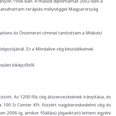
rányon 1998-ban. A másod diplomámat 2002-ben a
t tanulhattam terápiás mélységgel Magyarország
tions és Önismeret címmel tanítottam a Miskolci
lgozójánál. Ez a Mindalive cég készülékeinek
ület kiképzőitől.
ött. Az 1200 fős cég átszervezésének irányítása, és
a 100 Íz Center Kft. füszért nagykereskedelmi cég és
zen 2006-ig, amikor főállású jógaoktató lettem egyéni