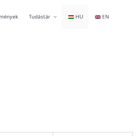
mények
Tudástár
HU
EN