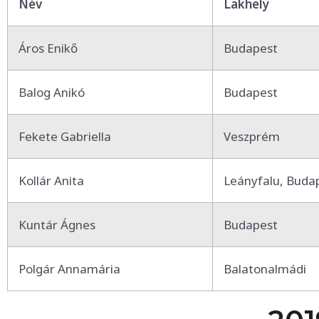
Név
Lakhely
Áros Enikő
Budapest
Balog Anikó
Budapest
Fekete Gabriella
Veszprém
Kollár Anita
Leányfalu, Buda
Kuntár Ágnes
Budapest
Polgár Annamária
Balatonalmádi