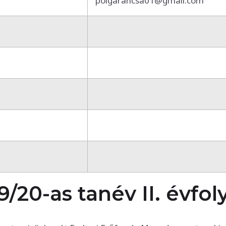
polgarancsa01@gmail.com
9/20-as tanév II. évfo