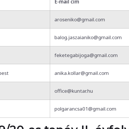
E-mail cím
aroseniko@gmail.com
balog.jaszaianiko@gmail.com
feketegabijoga@gmail.com
pest
anika.kollar@gmail.com
office@kuntar.hu
polgarancsa01@gmail.com