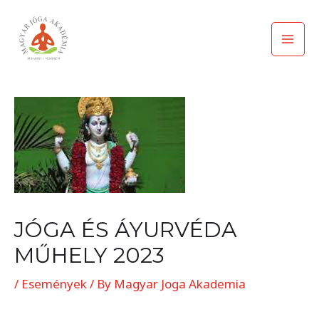
Skip
Mai
to
Men
content
Post
navigation
JÓGA ÉS ÁYURVÉDA
MŰHELY 2023
/
Események
/ By
Magyar Joga Akademia