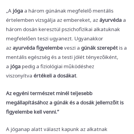
„A
jóga
a három gúnának megfelelő mentális
értelemben vizsgálja az embereket, az
áyurvéda
a
három dosán keresztül pszichofizikai alkatuknak
megfelelően teszi ugyanezt. Ugyanakkor
az
ayurvéda figyelembe
veszi a
gúnák szerepét
is a
mentális egészség és a testi jólét tényezőiként,
a
jóga
pedig a fiziológiai működéshez
viszonyítva
értékeli a dosákat
.
Az egyéni természet minél teljesebb
megállapításához a gúnák és a dosák jellemzőit is
figyelembe kell venni.”
A jóganap alatt választ kapunk az alkatnak