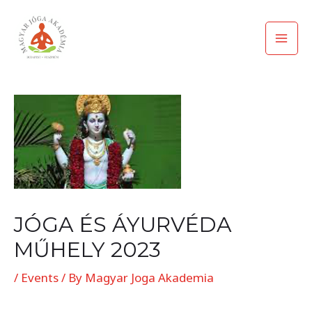
Skip
Mai
to
Men
content
Post
navigation
JÓGA ÉS ÁYURVÉDA
MŰHELY 2023
/
Events
/ By
Magyar Joga Akademia