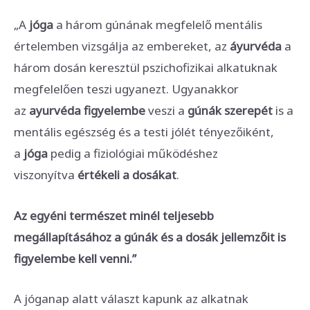
„A
jóga
a három gúnának megfelelő mentális
értelemben vizsgálja az embereket, az
áyurvéda
a
három dosán keresztül pszichofizikai alkatuknak
megfelelően teszi ugyanezt. Ugyanakkor
az
ayurvéda figyelembe
veszi a
gúnák szerepét
is a
mentális egészség és a testi jólét tényezőiként,
a
jóga
pedig a fiziológiai működéshez
viszonyítva
értékeli a dosákat
.
Az egyéni természet minél teljesebb
megállapításához a gúnák és a dosák jellemzőit is
figyelembe kell venni.”
A jóganap alatt választ kapunk az alkatnak