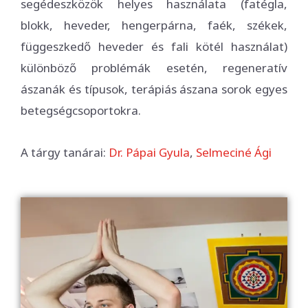
segédeszközök helyes használata (fatégla,
blokk, heveder, hengerpárna, faék, székek,
függeszkedő heveder és fali kötél használat)
különböző problémák esetén, regeneratív
ászanák és típusok, terápiás ászana sorok egyes
betegségcsoportokra.
A tárgy tanárai:
Dr. Pápai Gyula
,
Selmeciné Ági