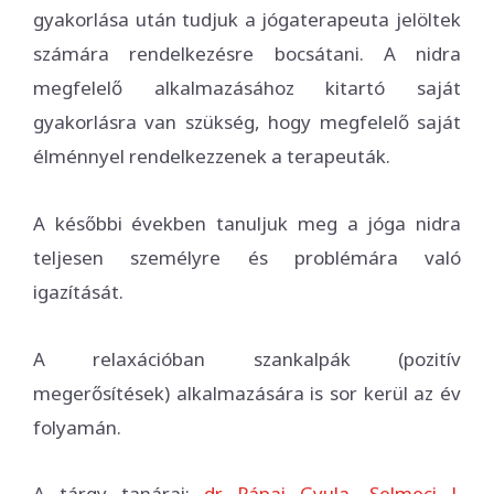
gyakorlása után tudjuk a jógaterapeuta jelöltek
számára rendelkezésre bocsátani. A nidra
megfelelő alkalmazásához kitartó saját
gyakorlásra van szükség, hogy megfelelő saját
élménnyel rendelkezzenek a terapeuták.
A későbbi években tanuljuk meg a jóga nidra
teljesen személyre és problémára való
igazítását.
A relaxációban szankalpák (pozitív
megerősítések) alkalmazására is sor kerül az év
folyamán.
A tárgy tanárai:
dr. Pápai Gyula
,
Selmeci J.