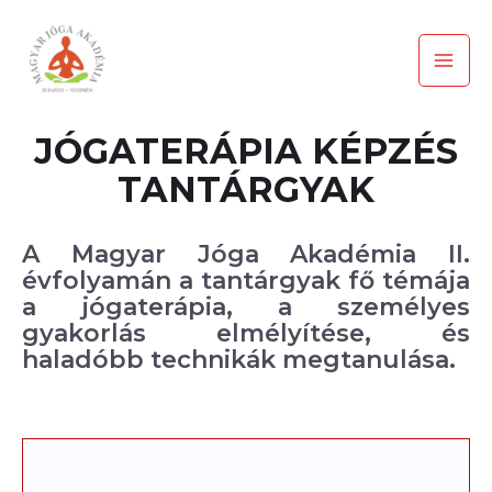
Skip
Mai
to
Men
content
JÓGATERÁPIA KÉPZÉS
TANTÁRGYAK
A Magyar Jóga Akadémia II.
évfolyamán a tantárgyak fő témája
a jógaterápia, a személyes
gyakorlás elmélyítése, és
haladóbb technikák megtanulása.