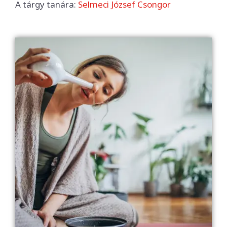
A tárgy tanára:
Selmeci József Csongor