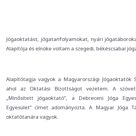
Jógaoktatást, jógatanfolyamokat, nyári jógatáboroka
Alapítója és elnöke voltam a szegedi, békéscsabai jóg
Alapítótagja vagyok a Magyarországi Jógaoktatók 
ahol az Oktatási Bizottságot vezetem. A szöv
„Minősített jógaoktató”, a Debreceni Jóga Egyes
Egyesület” címet adományozta. A Magyar Jóga Tá
oktatótanára vagyok.