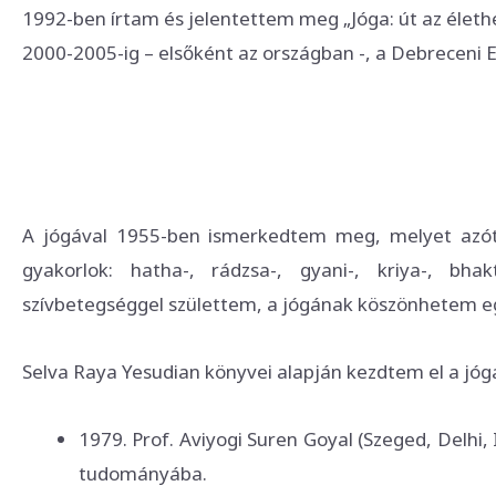
1992-ben írtam és jelentettem meg „Jóga: út az élet
2000-2005-ig – elsőként az országban -, a Debreceni 
A jógával 1955-ben ismerkedtem meg, melyet azóta
gyakorlok: hatha-, rádzsa-, gyani-, kriya-, bhak
szívbetegséggel születtem, a jógának köszönhetem 
Selva Raya Yesudian könyvei alapján kezdtem el a jóg
1979. Prof. Aviyogi Suren Goyal (Szeged, Delhi, 
tudományába.