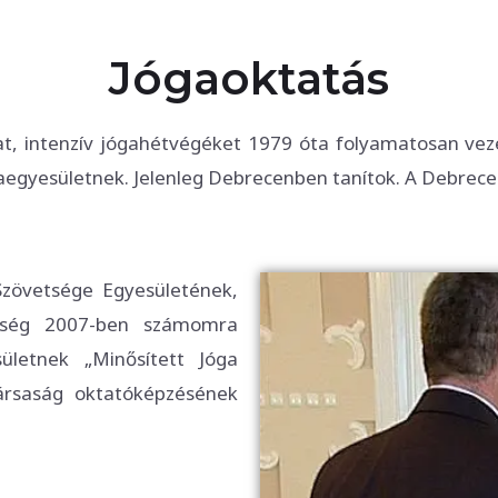
Jógaoktatás
t, intenzív jógahétvégéket 1979 óta folyamatosan vezete
aegyesületnek. Jelenleg Debrecenben tanítok. A Debrecen
Szövetsége Egyesületének,
etség 2007-ben számomra
ületnek „Minősített Jóga
rsaság oktatóképzésének