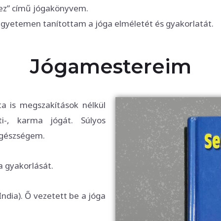
hez” című jógakönyvem.
Egyetemen tanítottam a jóga elméletét és gyakorlatát.
Jógamestereim
 is megszakítások nélkül
ti-, karma jógát. Súlyos
egészségem.
a gyakorlását.
India). Ő vezetett be a jóga