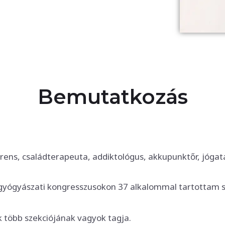
Bemutatkozás
ferens, családterapeuta, addiktológus, akkupunktőr, jógat
zetgyógyászati kongresszusokon 37 alkalommal tartottam s
k több szekciójának vagyok tagja.