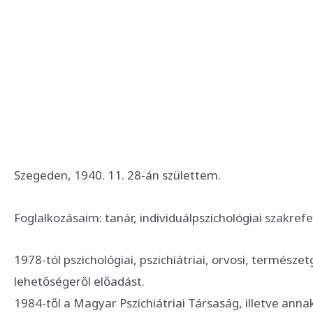
Szegeden, 1940. 11. 28-án születtem.
Foglalkozásaim: tanár, individuálpszichológiai szakre
1978-tól pszichológiai, pszichiátriai, orvosi, termés
lehetőségeről előadást.
1984-től a Magyar Pszichiátriai Társaság, illetve anna