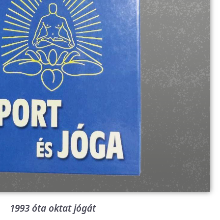
1993 óta oktat jógát