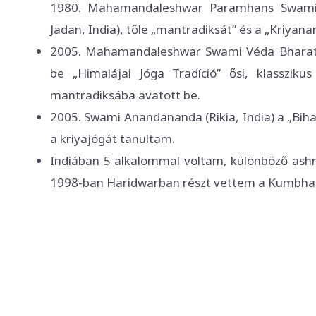
1980. Mahamandaleshwar Paramhans Swami
Jadan, India), tőle „mantradiksát” és a „Kriyan
2005. Mahamandaleshwar Swami Véda Bharati (
be „Himalájai Jóga Tradíció” ősi, klasszikus
mantradiksába avatott be.
2005. Swami Anandananda (Rikia, India) a „Biha
a kriyajógát tanultam.
Indiában 5 alkalommal voltam, különböző ashr
1998-ban Haridwarban részt vettem a Kumbha