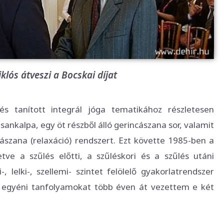
klós átveszi a Bocskai díjat
 és tanított integrál jóga tematikához részletesen
ankalpa, egy öt részből álló gerincászana sor, valamit
ászana (relaxáció) rendszert. Ezt követte 1985-ben a
letve a szűlés előtti, a szűléskori és a szűlés utáni
-, lelki-, szellemi- szintet felölelő gyakorlatrendszer
s egyéni tanfolyamokat több éven át vezettem e két