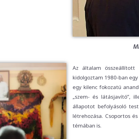
Mi
Az általam összeállított
kidolgoztam 1980-ban egy s
egy kilenc fokozatú anand
„szem- és látásjavító”, il
állapotot befolyásoló testi
létrehozása. Csoportos é
témában is.