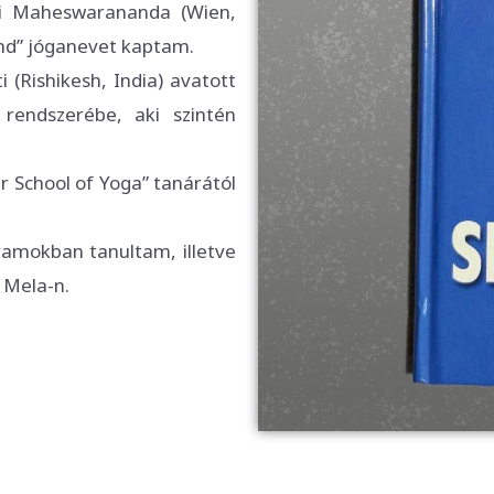
 Maheswarananda (Wien,
and” jóganevet kaptam.
Rishikesh, India) avatott
 rendszerébe, aki szintén
r School of Yoga” tanárától
amokban tanultam, illetve
 Mela-n.