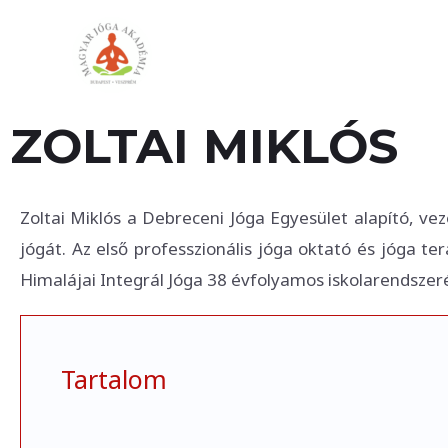
Skip
to
content
ZOLTAI MIKLÓS
Zoltai Miklós a Debreceni Jóga Egyesület alapító, ve
jógát. Az első professzionális jóga oktató és jóga 
Himalájai Integrál Jóga 38 évfolyamos iskolarendsze
Tartalom