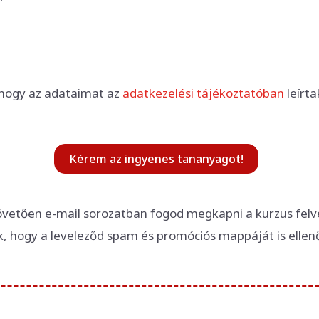
 hogy az adataimat az
adatkezelési tájékoztatóban
leírta
Kérem az ingyenes tananyagot!
övetően e-mail sorozatban fogod megkapni a kurzus felv
k, hogy a leveleződ spam és promóciós mappáját is ellenő