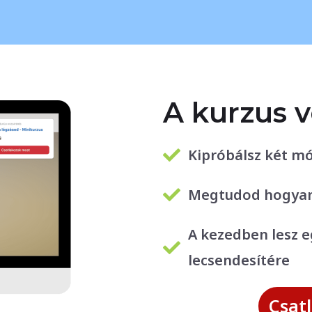
A kurzus 
Kipróbálsz két mó
Megtudod hogyan 
A kezedben lesz 
lecsendesítére
Csat