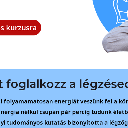
es kurzusra
t foglalkozz a légzése
l folyamamatosan energiát veszünk fel a kö
 energia nélkül csupán pár percig tudunk élet
yi tudományos kutatás bizonyította a légzőg