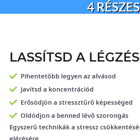
4 RÉSZE
LASSÍTSD A LÉGZÉ
Pihentetőbb legyen az alvásod
Javítsd a koncentrációd
Erősödjön a stressztűrő képességed
Oldódjon a benned lévő szorongás
Egyszerű technikák a stressz csökkentésé
elérésére.