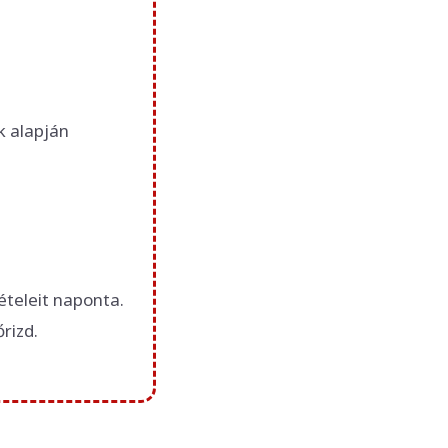
k alapján
ételeit naponta.
rizd.