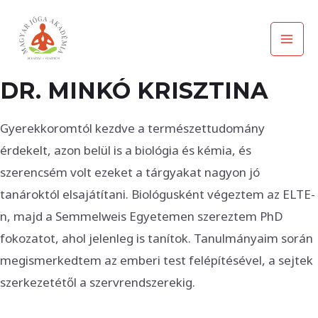
Skip
Mai
to
Men
content
DR. MINKÓ KRISZTINA
Gyerekkoromtól kezdve a természettudomány
érdekelt, azon belül is a biológia és kémia, és
szerencsém volt ezeket a tárgyakat nagyon jó
tanároktól elsajátítani. Biológusként végeztem az ELTE-
n, majd a Semmelweis Egyetemen szereztem PhD
fokozatot, ahol jelenleg is tanítok. Tanulmányaim során
megismerkedtem az emberi test felépítésével, a sejtek
szerkezetétől a szervrendszerekig.