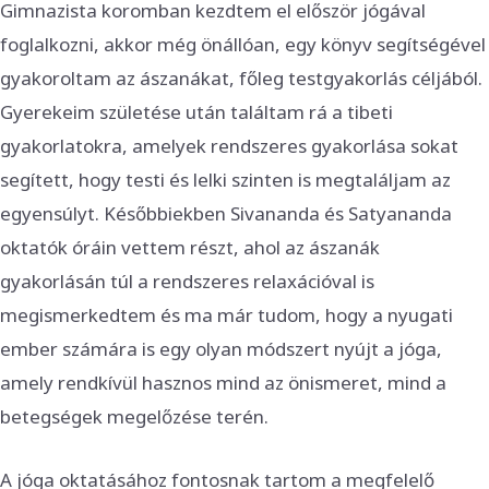
Gimnazista koromban kezdtem el először jógával
foglalkozni, akkor még önállóan, egy könyv segítségével
gyakoroltam az ászanákat, főleg testgyakorlás céljából.
Gyerekeim születése után találtam rá a tibeti
gyakorlatokra, amelyek rendszeres gyakorlása sokat
segített, hogy testi és lelki szinten is megtaláljam az
egyensúlyt. Későbbiekben Sivananda és Satyananda
oktatók óráin vettem részt, ahol az ászanák
gyakorlásán túl a rendszeres relaxációval is
megismerkedtem és ma már tudom, hogy a nyugati
ember számára is egy olyan módszert nyújt a jóga,
amely rendkívül hasznos mind az önismeret, mind a
betegségek megelőzése terén.
A jóga oktatásához fontosnak tartom a megfelelő