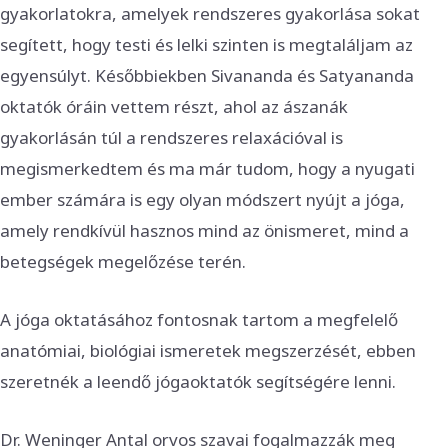
gyakorlatokra, amelyek rendszeres gyakorlása sokat
segített, hogy testi és lelki szinten is megtaláljam az
egyensúlyt. Későbbiekben Sivananda és Satyananda
oktatók óráin vettem részt, ahol az ászanák
gyakorlásán túl a rendszeres relaxációval is
megismerkedtem és ma már tudom, hogy a nyugati
ember számára is egy olyan módszert nyújt a jóga,
amely rendkívül hasznos mind az önismeret, mind a
betegségek megelőzése terén.
A jóga oktatásához fontosnak tartom a megfelelő
anatómiai, biológiai ismeretek megszerzését, ebben
szeretnék a leendő jógaoktatók segítségére lenni.
Dr. Weninger Antal orvos szavai fogalmazzák meg