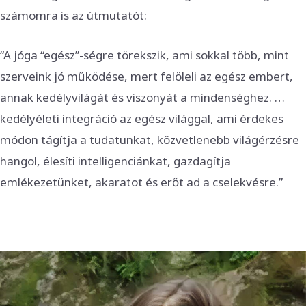
számomra is az útmutatót:
“A jóga “egész”-ségre törekszik, ami sokkal több, mint
szerveink jó működése, mert felöleli az egész embert,
annak kedélyvilágát és viszonyát a mindenséghez. …
kedélyéleti integráció az egész világgal, ami érdekes
módon tágítja a tudatunkat, közvetlenebb világérzésre
hangol, élesíti intelligenciánkat, gazdagítja
emlékezetünket, akaratot és erőt ad a cselekvésre.”