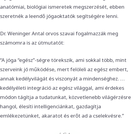
anatómiai, biológiai ismeretek megszerzését, ebben
szeretnék a leendő jógaoktatók segítségére lenni.
Dr. Weninger Antal orvos szavai fogalmazzák meg
számomra is az útmutatót:
“A jóga “egész”-ségre törekszik, ami sokkal több, mint
szerveink jó működése, mert felöleli az egész embert,
annak kedélyvilágát és viszonyát a mindenséghez. …
kedélyéleti integráció az egész világgal, ami érdekes
módon tágítja a tudatunkat, közvetlenebb világérzésre
hangol, élesíti intelligenciánkat, gazdagítja
emlékezetünket, akaratot és erőt ad a cselekvésre.”