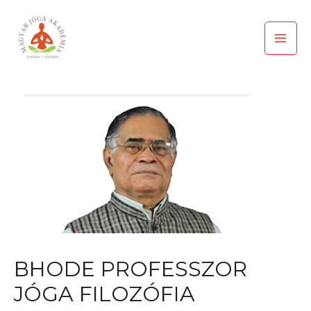
Skip
Mai
to
Men
content
Post
navigation
BHODE PROFESSZOR
JÓGA FILOZÓFIA