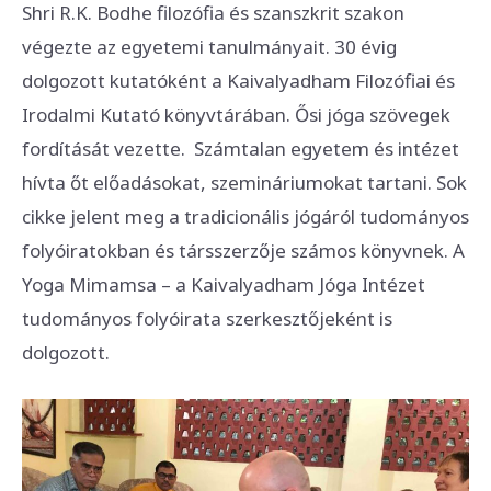
Shri R.K. Bodhe filozófia és szanszkrit szakon
végezte az egyetemi tanulmányait. 30 évig
dolgozott kutatóként a Kaivalyadham Filozófiai és
Irodalmi Kutató könyvtárában. Ősi jóga szövegek
fordítását vezette. Számtalan egyetem és intézet
hívta őt előadásokat, szemináriumokat tartani. Sok
cikke jelent meg a tradicionális jógáról tudományos
folyóiratokban és társszerzője számos könyvnek. A
Yoga Mimamsa – a Kaivalyadham Jóga Intézet
tudományos folyóirata szerkesztőjeként is
dolgozott.