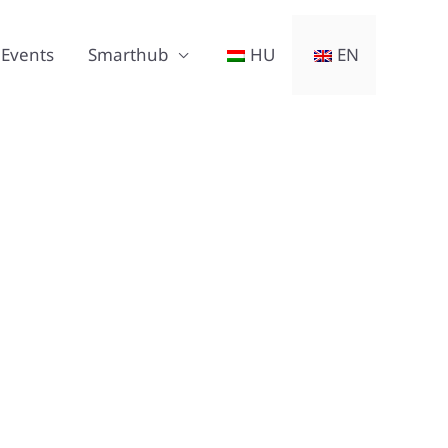
Events
Smarthub
HU
EN