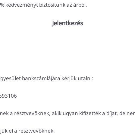
 % kedvezményt biztosítunk az árból.
Jelentkezés
Egyesület bankszámlájára kérjük utalni:
2693106
ek a résztvevőknek, akik ugyan kifizették a díjat, de n
jük el a résztvevőknek.