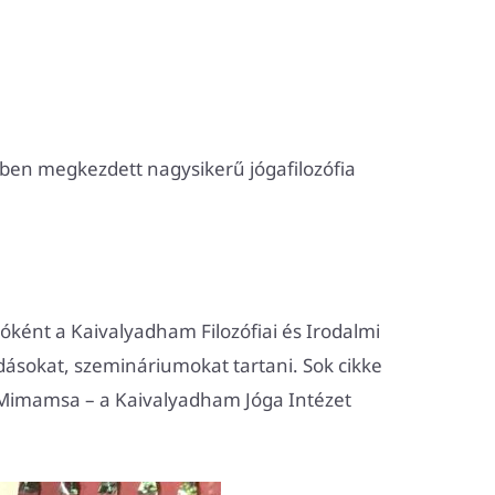
ben megkezdett nagysikerű jógafilozófia
tóként a Kaivalyadham Filozófiai és Irodalmi
dásokat, szemináriumokat tartani. Sok cikke
a Mimamsa – a Kaivalyadham Jóga Intézet