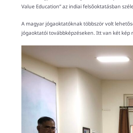
Value Education” az indiai felsőoktatásban szé
A magyar jógaoktatóknak többször volt lehetősé
jógaoktatói továbbképzéseken. Itt van két kép 