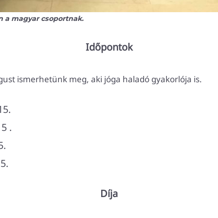
én a magyar csoportnak.
Időpontok
ust ismerhetünk meg, aki jóga haladó gyakorlója is.
15.
5 .
5.
5.
Díja