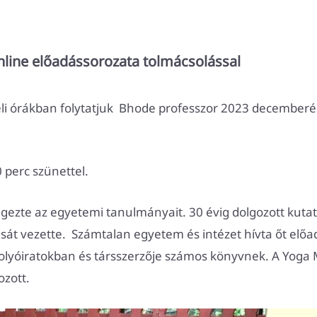
nline előadássorozata tolmácsolással
li órákban folytatjuk Bhode professzor 2023 decemberé
 perc szünettel.
végezte az egyetemi tanulmányait. 30 évig dolgozott kuta
sát vezette. Számtalan egyetem és intézet hívta őt előa
 folyóiratokban és társszerzője számos könyvnek. A Yog
gozott.