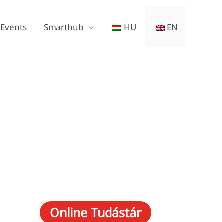
Events
Smarthub
HU
EN
Online Tudástár