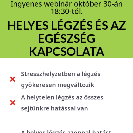
Ingyenes webinár október 30-án
18:30-tól.
HELYES LÉGZÉS ÉS AZ
EGÉSZSÉG
KAPCSOLATA
Stresszhelyzetben a légzés
gyökeresen megváltozik
A helytelen légzés az összes
sejtünkre hatással van
A helyes légzés azonnal hatást